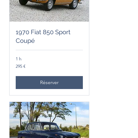
1970 Fiat 850 Sport
Coupé
1 h
295
295 €
euros
Réserver