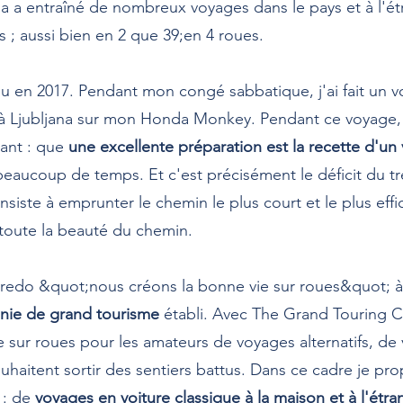
la a entraîné de nombreux voyages dans le pays et à l'é
; aussi bien en 2 que 39;en 4 roues.
nu en 2017. Pendant mon congé sabbatique, j'ai fait un 
à Ljubljana sur mon Honda Monkey. Pendant ce voyage, j'
ant : que
une excellente préparation est la recette d'un
 beaucoup de temps. Et c'est précisément le déficit du t
onsiste à emprunter le chemin le plus court et le plus eff
 toute la beauté du chemin.
credo &quot;nous créons la bonne vie sur roues&quot; à 
nie de grand tourisme
établi. Avec The Grand Touring 
 sur roues pour les amateurs de voyages alternatifs, de 
ouhaitent sortir des sentiers battus. Dans ce cadre je pr
s : de
voyages en voiture classique à la maison et à l'étra