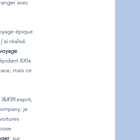
tranger avec
voyage épique
ai réalisé
 voyage
répidant XXIe
icace, mais ce
l&#39;esprit,
Company, je
voitures
opose
nger
, sur