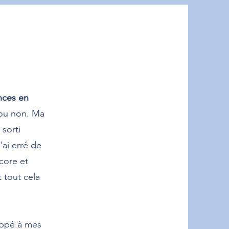
nces en
e ou non. Ma
 sorti
'ai erré de
ncore et
 tout cela
appé à mes