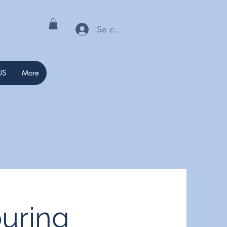
Se connecter
US
More
uring