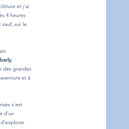
ôture et j'ai
rès 4 heures
 sauf, sur le
ais
barly,
re des grandes
'aventure et à
isés s'est
e d'un
 d'explorer