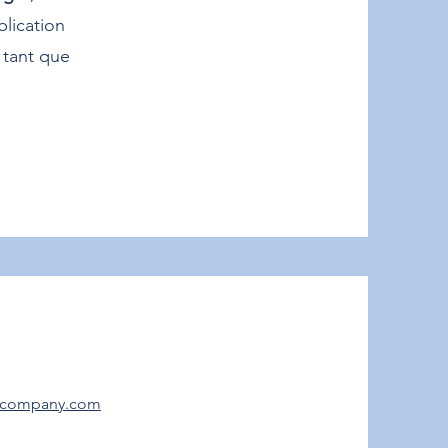
blication
 tant que
ngcompany.com