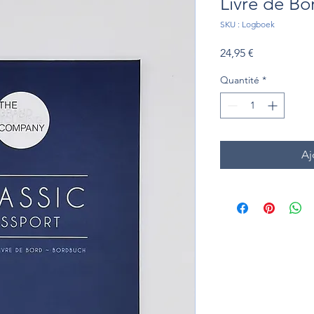
Livre de Bo
SKU : Logboek
Prix
24,95 €
Quantité
*
Aj