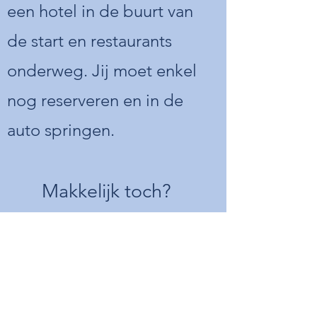
een hotel in de buurt van
de start en restaurants
onderweg. Jij moet enkel
nog r
eserveren en in d
e
auto springen.
Makkelijk toch?
Luc
(54 jaar):
"
We wouden je nog even
bedanken voor je harde werk
👌🏻.
Vrouwlief en ik hebben er echt van