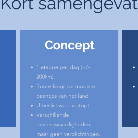
Kort samengevat
Concept
1 etappe per dag (+/-
200km),
Route langs de mooiste
baantjes van het land
U beslist waar u stopt
Verschillende
bezienswaardigheden,
maar geen verplichtingen.