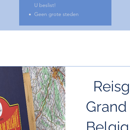
U beslist!
Geen grote steden
Reisg
Grand 
Belgiq