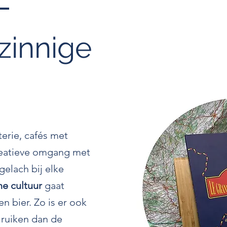
zinnige
terie, cafés met
reatieve omgang met
elach bij elke
he cultuur
gaat
n bier. Zo is er ook
 ruiken dan de