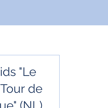
ids "Le
Tour de
ue" (NL)