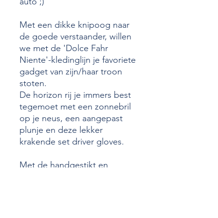
auto ;)
Met een dikke knipoog naar
de goede verstaander, willen
we met de 'Dolce Fahr
Niente'-kledinglijn je favoriete
gadget van zijn/haar troon
stoten.
De horizon rij je immers best
tegemoet met een zonnebril
op je neus, een aangepast
plunje en deze lekker
krakende set driver gloves.
Met de handgestikt en
vervaardigd uit het fijnste
Italiaanse leder is deze set
driver gloves gewoon de kers
op de taart.